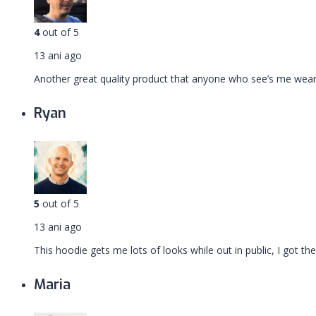
4
out of 5
13 ani ago
Another great quality product that anyone who see’s me wear
Ryan
5
out of 5
13 ani ago
This hoodie gets me lots of looks while out in public, I got t
Maria