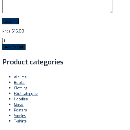
$
16.00
Price
Add to cart
Product categories
Albums
Books
Clothing
Fără categorie
Hoodies
Music
Posters
Singles
T-shirts