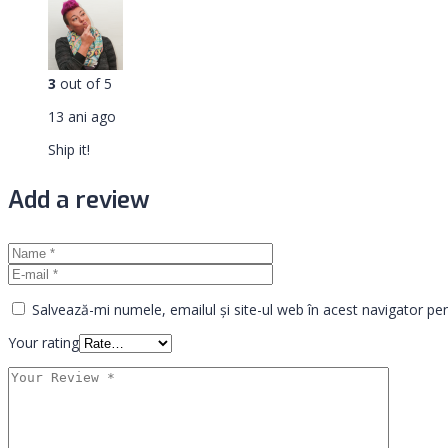
3
out of 5
13 ani ago
Ship it!
Add a review
Salvează-mi numele, emailul și site-ul web în acest navigator pe
Your rating