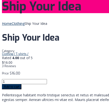
Ship Your Idea
Home
Clothing
Ship Your Idea
Ship Your Idea
Category:
Clothing
/
T-shirts
/
Rated
4.00
out of 5
$
16.00
3 Reviews
$
16.00
Price
Add to cart
Pellentesque habitant morbi tristique senectus et netus et malesuad
egestas semper. Aenean ultricies mi vitae est. Mauris placerat eleife