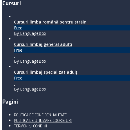
Cursuri
Cursuri limba română pentru străini
Free
By LanguageBox
Cursuri limbaj general adulti
Free
By LanguageBox
Cursuri limbaj specializat adulţi
Free
By LanguageBox
Pagini
POLITICA DE CONFIDENȚIALITATE
POLITICA DE UTILIZARE COOKIE-URI
TERMENI ŞI CONDIŢII