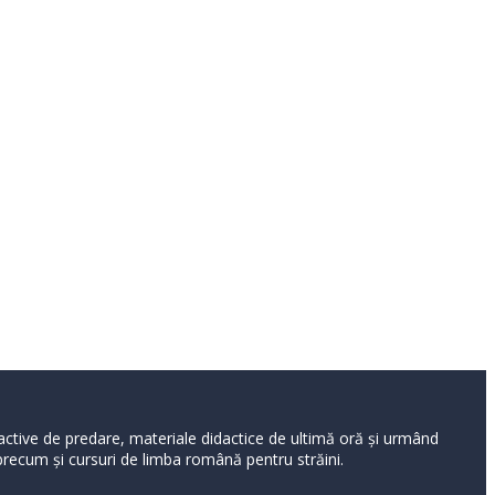
ractive de predare, materiale didactice de ultimă oră și urmând
 precum și cursuri de limba română pentru străini.