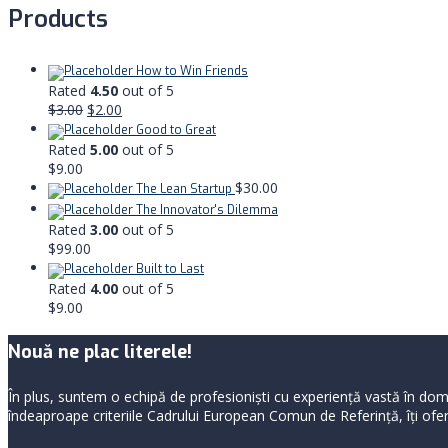
Products
How to Win Friends
Rated
4.50
out of 5
$
3.00
$
2.00
Good to Great
Rated
5.00
out of 5
$
9.00
$
30.00
The Lean Startup
The Innovator's Dilemma
Rated
3.00
out of 5
$
99.00
Built to Last
Rated
4.00
out of 5
$
9.00
Nouă ne plac literele!
În plus, suntem o echipă de profesioniști cu experiență vastă în dome
îndeaproape criteriile Cadrului European Comun de Referință, îți oferi