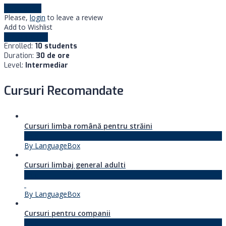
Show more
Please,
login
to leave a review
Add to Wishlist
Enroll course
Enrolled
:
10 students
Duration
:
30 de ore
Level
:
Intermediar
Cursuri Recomandate
Cursuri limba română pentru străini
Free
By LanguageBox
Cursuri limbaj general adulti
Free
By LanguageBox
Cursuri pentru companii
Free