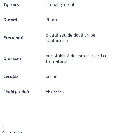
Tip curs
Limbaj general
Durată
30 ore
o dată sau de două ori pe
Frecvență
săptămână
ora stabilită de comun acord cu
Orar curs
formatorul
Locație
online
Limbi predate
EN/GE/FR
4
4
out of 5