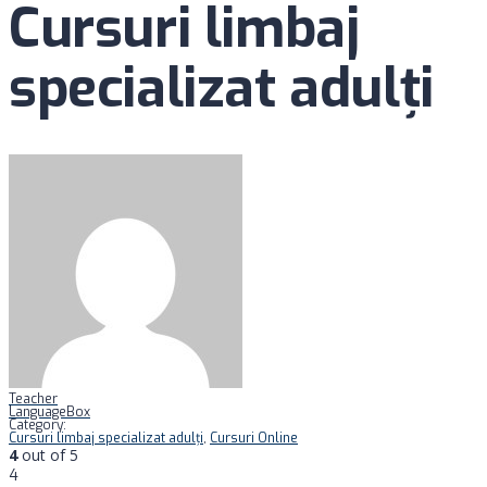
Cursuri limbaj
specializat adulţi
Teacher
LanguageBox
Category:
Cursuri limbaj specializat adulţi
,
Cursuri Online
4
out of 5
4