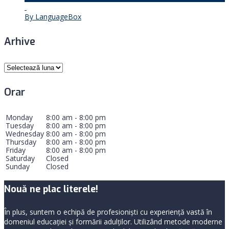
By LanguageBox
Arhive
Arhive
Orar
Monday
8:00 am - 8:00 pm
Tuesday
8:00 am - 8:00 pm
Wednesday
8:00 am - 8:00 pm
Thursday
8:00 am - 8:00 pm
Friday
8:00 am - 8:00 pm
Saturday
Closed
Sunday
Closed
Nouă ne plac literele!
În plus, suntem o echipă de profesioniști cu experiență vastă în
domeniul educației și formării adulților. Utilizând metode moderne