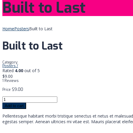
Built to Last
Home
Posters
Built to Last
Built to Last
Category:
Posters
/
Rated
4.00
out of 5
$
9.00
1 Reviews
$
9.00
Price
Add to cart
Pellentesque habitant morbi tristique senectus et netus et malesuad
egestas semper. Aenean ultricies mi vitae est. Mauris placerat eleife