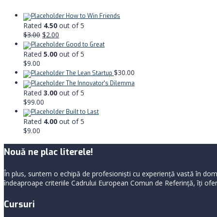
How to Win Friends
Rated
4.50
out of 5
$
3.00
$
2.00
Good to Great
Rated
5.00
out of 5
$
9.00
$
30.00
The Lean Startup
The Innovator's Dilemma
Rated
3.00
out of 5
$
99.00
Built to Last
Rated
4.00
out of 5
$
9.00
Nouă ne plac literele!
În plus, suntem o echipă de profesioniști cu experiență vastă în dome
îndeaproape criteriile Cadrului European Comun de Referință, îți oferi
Cursuri