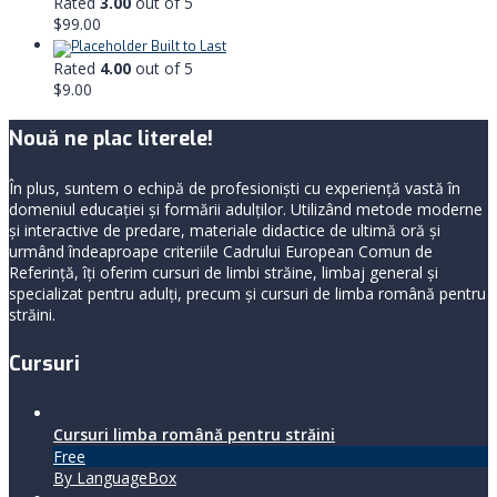
Rated
3.00
out of 5
$
99.00
Built to Last
Rated
4.00
out of 5
$
9.00
Nouă ne plac literele!
În plus, suntem o echipă de profesioniști cu experiență vastă în
domeniul educației și formării adulților. Utilizând metode moderne
și interactive de predare, materiale didactice de ultimă oră și
urmând îndeaproape criteriile Cadrului European Comun de
Referință, îți oferim cursuri de limbi străine, limbaj general şi
specializat pentru adulți, precum și cursuri de limba română pentru
străini.
Cursuri
Cursuri limba română pentru străini
Free
By LanguageBox