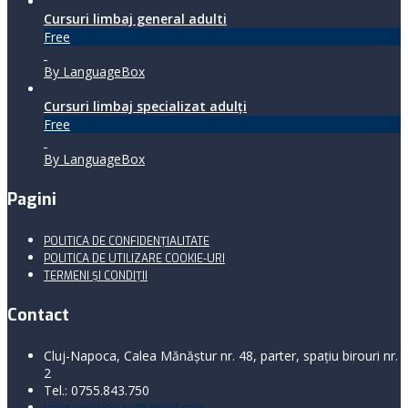
Cursuri limbaj general adulti
Free
By LanguageBox
Cursuri limbaj specializat adulţi
Free
By LanguageBox
Pagini
POLITICA DE CONFIDENȚIALITATE
POLITICA DE UTILIZARE COOKIE-URI
TERMENI ŞI CONDIŢII
Contact
Cluj-Napoca, Calea Mănăştur nr. 48, parter, spaţiu birouri nr.
2
Tel.: 0755.843.750
languagebox.ro@gmail.com