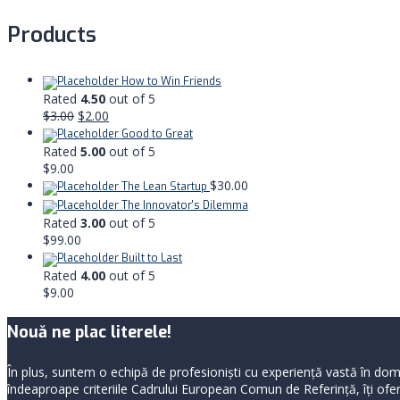
Products
How to Win Friends
Rated
4.50
out of 5
$
3.00
$
2.00
Good to Great
Rated
5.00
out of 5
$
9.00
$
30.00
The Lean Startup
The Innovator's Dilemma
Rated
3.00
out of 5
$
99.00
Built to Last
Rated
4.00
out of 5
$
9.00
Nouă ne plac literele!
În plus, suntem o echipă de profesioniști cu experiență vastă în dome
îndeaproape criteriile Cadrului European Comun de Referință, îți oferi