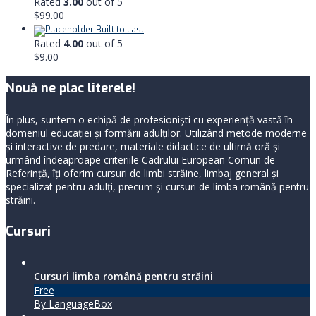
Rated
3.00
out of 5
$
99.00
Built to Last
Rated
4.00
out of 5
$
9.00
Nouă ne plac literele!
În plus, suntem o echipă de profesioniști cu experiență vastă în
domeniul educației și formării adulților. Utilizând metode moderne
și interactive de predare, materiale didactice de ultimă oră și
urmând îndeaproape criteriile Cadrului European Comun de
Referință, îți oferim cursuri de limbi străine, limbaj general şi
specializat pentru adulți, precum și cursuri de limba română pentru
străini.
Cursuri
Cursuri limba română pentru străini
Free
By LanguageBox