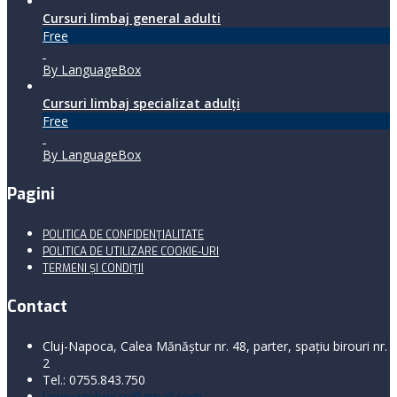
Cursuri limbaj general adulti
Free
By LanguageBox
Cursuri limbaj specializat adulţi
Free
By LanguageBox
Pagini
POLITICA DE CONFIDENȚIALITATE
POLITICA DE UTILIZARE COOKIE-URI
TERMENI ŞI CONDIŢII
Contact
Cluj-Napoca, Calea Mănăştur nr. 48, parter, spaţiu birouri nr.
2
Tel.: 0755.843.750
languagebox.ro@gmail.com