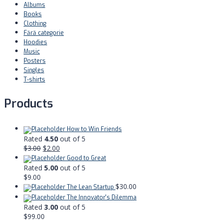
Albums
Books
Clothing
Fără categorie
Hoodies
Music
Posters
Singles
T-shirts
Products
How to Win Friends
Rated
4.50
out of 5
$
3.00
$
2.00
Good to Great
Rated
5.00
out of 5
$
9.00
$
30.00
The Lean Startup
The Innovator's Dilemma
Rated
3.00
out of 5
$
99.00