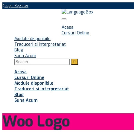
Login
Register
Luni - Vineri 08:00 - 20:00
Cluj-Napoca
Toggle
0755 843 750
navigation
Acasa
Cursuri Online
Module disponibile
Traduceri si interpretariat
Blog
Suna Acum
Acasa
Cursuri Online
Module disponibile
Traduceri si interpretariat
Blog
Suna Acum
Woo Logo