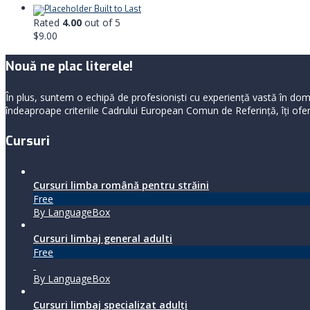
Built to Last
Rated
4.00
out of 5
$
9.00
Nouă ne plac literele!
În plus, suntem o echipă de profesioniști cu experiență vastă în dome
îndeaproape criteriile Cadrului European Comun de Referință, îți oferi
Cursuri
Cursuri limba română pentru străini
Free
By LanguageBox
Cursuri limbaj general adulti
Free
By LanguageBox
Cursuri limbaj specializat adulţi