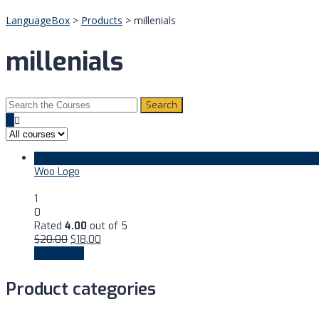
LanguageBox
>
Products
>
millenials
millenials
Search
for:
$
18.00
Woo Logo
1
0
Rated
4.00
out of 5
$
20.00
$
18.00
View more
Product categories