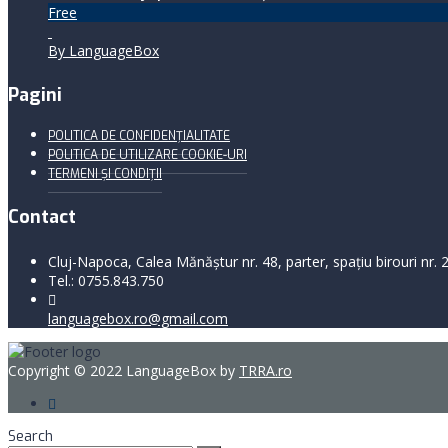
Free
By LanguageBox
Pagini
POLITICA DE CONFIDENȚIALITATE
POLITICA DE UTILIZARE COOKIE-URI
TERMENI ŞI CONDIŢII
Contact
Cluj-Napoca, Calea Mănăştur nr. 48, parter, spaţiu birouri nr. 
Tel.: 0755.843.750
languagebox.ro@gmail.com
Copyright © 2022 LanguageBox by
TRRA.ro
Search