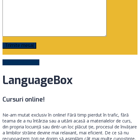
Trimite mesaj
Teacher of month
LanguageBox
Cursuri online!
Ne-am mutat exclusiv în online! Fără timp pierdut în trafic, fără
teama de a nu întârzia sau a uitării acasă a materialelor de curs,
din propria locuință sau dintr-un loc plăcut ţie, procesul de învățare
a limbilor străine devine mai relaxant, mai eficient. De ce să nu
recunoaștem: toți ne dorim să asimilăm cât mai multe cunoștințe,