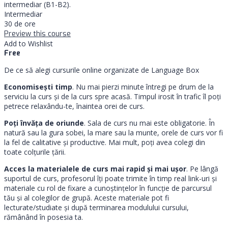
intermediar (B1-B2).
Intermediar
30 de ore
Preview this course
Add to Wishlist
Free
De ce să alegi cursurile online organizate de Language Box
Economisești timp
. Nu mai pierzi minute întregi pe drum de la
serviciu la curs și de la curs spre acasă. Timpul irosit în trafic îl poți
petrece relaxându-te, înaintea orei de curs.
Poți învăța de oriunde
. Sala de curs nu mai este obligatorie. În
natură sau la gura sobei, la mare sau la munte, orele de curs vor fi
la fel de calitative și productive. Mai mult, poți avea colegi din
toate colțurile țării.
Acces la materialele de curs mai rapid și mai ușor
. Pe lângă
suportul de curs, profesorul îți poate trimite în timp real link-uri şi
materiale cu rol de fixare a cunoștințelor în funcție de parcursul
tău și al colegilor de grupă. Aceste materiale pot fi
lecturate/studiate și după terminarea modulului cursului,
rămânând în posesia ta.