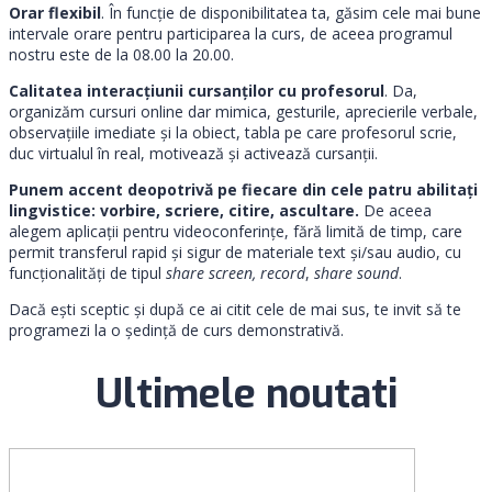
Orar flexibil
. În funcție de disponibilitatea ta, găsim cele mai bune
intervale orare pentru participarea la curs, de aceea programul
nostru este de la 08.00 la 20.00.
Calitatea interacțiunii cursanților cu profesorul
. Da,
organizăm cursuri online dar mimica, gesturile, aprecierile verbale,
observațiile imediate și la obiect, tabla pe care profesorul scrie,
duc virtualul în real, motivează și activează cursanții.
Punem accent deopotrivă pe fiecare din cele patru abilitați
lingvistice: vorbire, scriere, citire, ascultare.
De aceea
alegem aplicații pentru videoconferințe, fără limită de timp, care
permit transferul rapid și sigur de materiale text și/sau audio, cu
funcționalități de tipul
share screen,
record
,
share sound
.
Dacă ești sceptic și după ce ai citit cele de mai sus, te invit să te
programezi la o ședință de curs demonstrativă.
Ultimele noutati