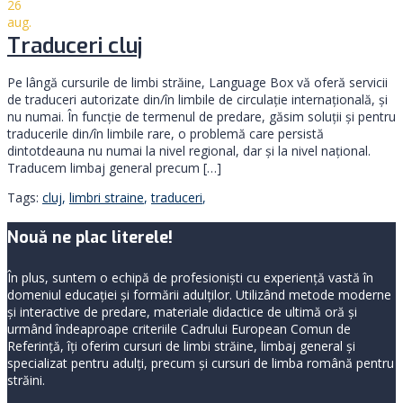
26
aug.
Traduceri cluj
Pe lângă cursurile de limbi străine, Language Box vă oferă servicii
de traduceri autorizate din/în limbile de circulație internațională, și
nu numai. În funcție de termenul de predare, găsim soluții și pentru
traducerile din/în limbile rare, o problemă care persistă
dintotdeauna nu numai la nivel regional, dar și la nivel național.
Traducem limbaj general precum […]
Tags:
cluj
,
limbri straine
,
traduceri
,
Nouă ne plac literele!
În plus, suntem o echipă de profesioniști cu experiență vastă în
domeniul educației și formării adulților. Utilizând metode moderne
și interactive de predare, materiale didactice de ultimă oră și
urmând îndeaproape criteriile Cadrului European Comun de
Referință, îți oferim cursuri de limbi străine, limbaj general şi
specializat pentru adulți, precum și cursuri de limba română pentru
străini.