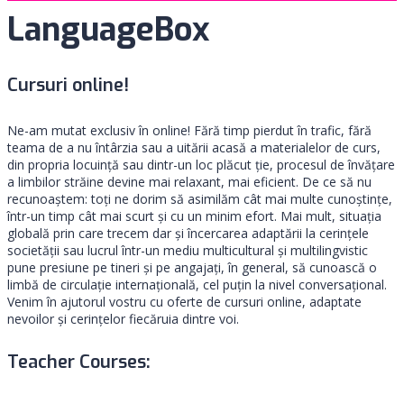
LanguageBox
Cursuri online!
Ne-am mutat exclusiv în online! Fără timp pierdut în trafic, fără
teama de a nu întârzia sau a uitării acasă a materialelor de curs,
din propria locuință sau dintr-un loc plăcut ţie, procesul de învățare
a limbilor străine devine mai relaxant, mai eficient. De ce să nu
recunoaștem: toți ne dorim să asimilăm cât mai multe cunoștințe,
într-un timp cât mai scurt și cu un minim efort. Mai mult, situația
globală prin care trecem dar și încercarea adaptării la cerințele
societății sau lucrul într-un mediu multicultural și multilingvistic
pune presiune pe tineri și pe angajați, în general, să cunoască o
limbă de circulație internațională, cel puțin la nivel conversațional.
Venim în ajutorul vostru cu oferte de cursuri online, adaptate
nevoilor și cerințelor fiecăruia dintre voi.
Teacher Courses: