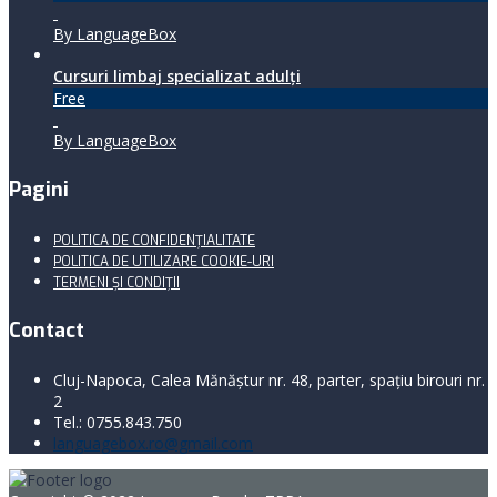
By LanguageBox
Cursuri limbaj specializat adulţi
Free
By LanguageBox
Pagini
POLITICA DE CONFIDENȚIALITATE
POLITICA DE UTILIZARE COOKIE-URI
TERMENI ŞI CONDIŢII
Contact
Cluj-Napoca, Calea Mănăştur nr. 48, parter, spaţiu birouri nr.
2
Tel.: 0755.843.750
languagebox.ro@gmail.com