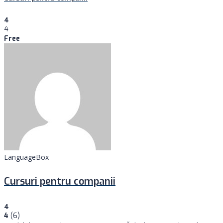
4
4
Free
LanguageBox
Cursuri pentru companii
4
4
(6)