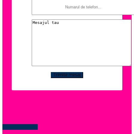
Trimite mesaj
Teacher of month