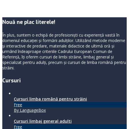
Nouă ne plac literele!
În plus, suntem o echipă de profesioniști cu experiență vastă în
domeniul educației și formării adulților. Utilizând metode moderne
și interactive de predare, materiale didactice de ultimă oră și
urmând îndeaproape criteriile Cadrului European Comun de
Referință, îți oferim cursuri de limbi străine, limbaj general şi
specializat pentru adulți, precum și cursuri de limba română pentru
străini.
Cursuri
Cursuri limba română pentru străini
Free
By LanguageBox
Cursuri limbaj general adulti
Free