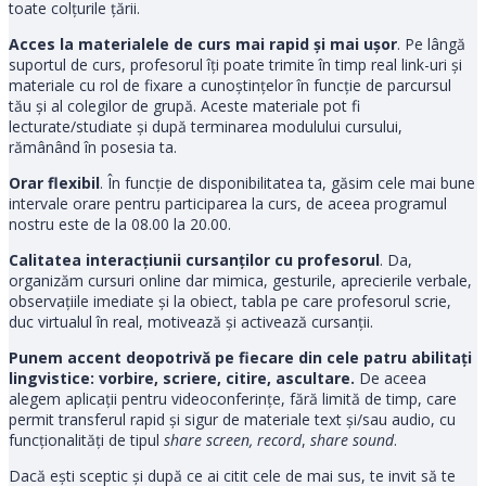
toate colțurile țării.
Acces la materialele de curs mai rapid și mai ușor
. Pe lângă
suportul de curs, profesorul îți poate trimite în timp real link-uri şi
materiale cu rol de fixare a cunoștințelor în funcție de parcursul
tău și al colegilor de grupă. Aceste materiale pot fi
lecturate/studiate și după terminarea modulului cursului,
rămânând în posesia ta.
Orar flexibil
. În funcție de disponibilitatea ta, găsim cele mai bune
intervale orare pentru participarea la curs, de aceea programul
nostru este de la 08.00 la 20.00.
Calitatea interacțiunii cursanților cu profesorul
. Da,
organizăm cursuri online dar mimica, gesturile, aprecierile verbale,
observațiile imediate și la obiect, tabla pe care profesorul scrie,
duc virtualul în real, motivează și activează cursanții.
Punem accent deopotrivă pe fiecare din cele patru abilitați
lingvistice: vorbire, scriere, citire, ascultare.
De aceea
alegem aplicații pentru videoconferințe, fără limită de timp, care
permit transferul rapid și sigur de materiale text și/sau audio, cu
funcționalități de tipul
share screen,
record
,
share sound
.
Dacă ești sceptic și după ce ai citit cele de mai sus, te invit să te