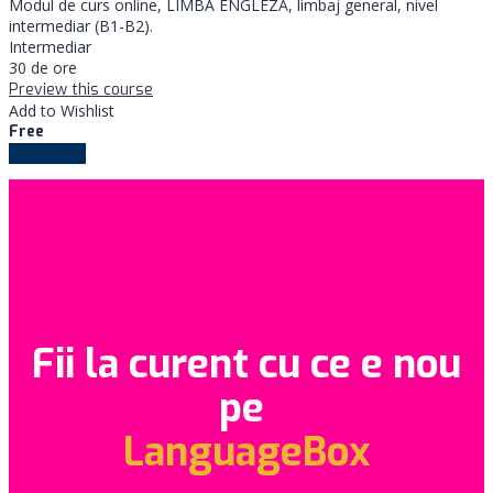
Modul de curs online, LIMBA ENGLEZĂ, limbaj general, nivel
intermediar (B1-B2).
Intermediar
30 de ore
Preview this course
Add to Wishlist
Free
Load more
Fii la curent cu ce e nou
pe
LanguageBox