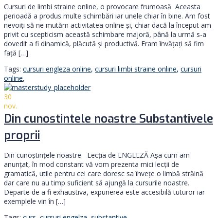
Cursuri de limbi straine online, o provocare frumoasă Aceasta
perioadă a produs multe schimbări iar unele chiar în bine. Am fost
nevoiți să ne mutăm activitatea online şi, chiar dacă la început am
privit cu scepticism această schimbare majoră, până la urmă s-a
dovedit a fi dinamică, plăcută şi productivă. Eram învățați să fim
față […]
Tags:
cursuri engleza online
,
cursuri limbi straine online
,
cursuri
online
,
30
nov.
Din cunostintele noastre Substantivele
proprii
Din cunoștințele noastre Lecția de ENGLEZĂ Așa cum am
anunțat, în mod constant vă vom prezenta mici lecții de
gramatică, utile pentru cei care doresc sa învețe o limbă străină
dar care nu au timp suficient să ajungă la cursurile noastre.
Departe de a fi exhaustiva, expunerea este accesibilă tuturor iar
exemplele vin în […]
Tags:
curs
,
cursuri engelza
,
substantive
,